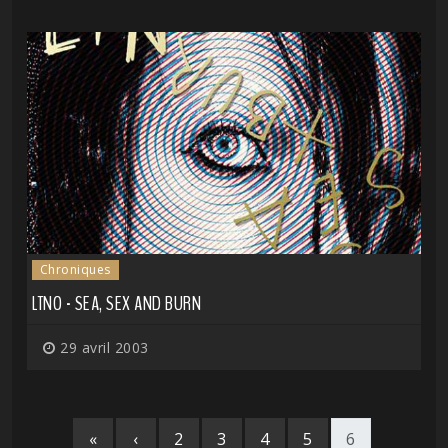
Chroniques
LTNO - SEA, SEX AND BURN
29 avril 2003
«
‹
2
3
4
5
6