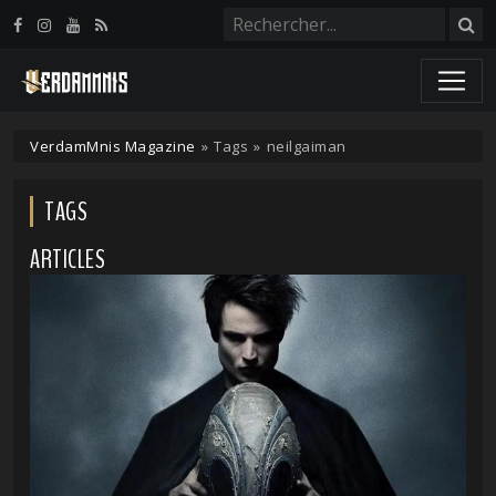
Panneau de gestion des cookies
VerdamMnis Magazine
»
Tags
»
neilgaiman
TAGS
ARTICLES