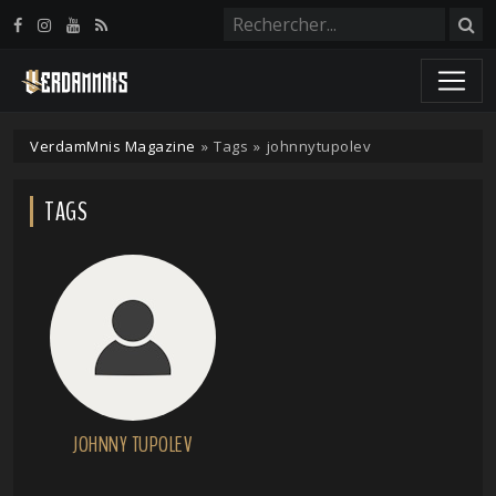
Panneau de gestion des cookies
VerdamMnis Magazine
»
Tags
»
johnnytupolev
TAGS
JOHNNY TUPOLEV