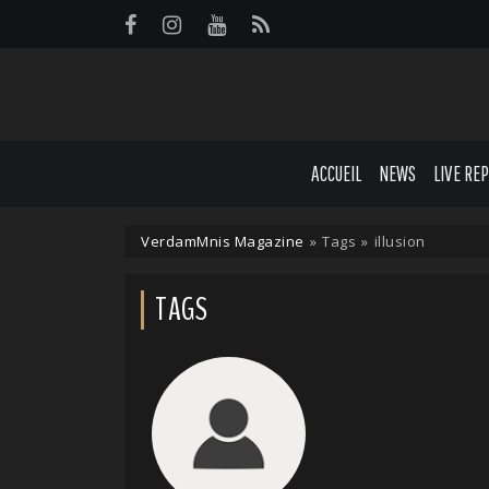
Panneau de gestion des cookies
ACCUEIL
NEWS
LIVE RE
VerdamMnis Magazine
»
Tags
»
illusion
TAGS