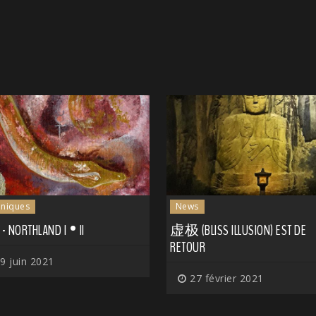
niques
News
 - NORTHLAND I • II
虚极 (BLISS ILLUSION) EST DE
RETOUR
9 juin 2021
27 février 2021