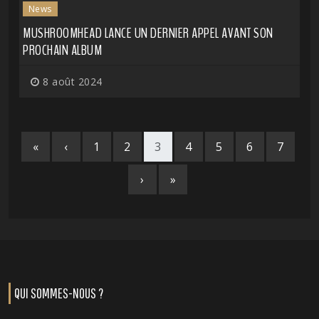
News
MUSHROOMHEAD LANCE UN DERNIER APPEL AVANT SON
PROCHAIN ALBUM
8 août 2024
«
‹
1
2
3
4
5
6
7
›
»
QUI SOMMES-NOUS ?