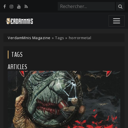
Panneau de gestion des cookies
VerdamMnis Magazine
»
Tags
»
horrormetal
TAGS
ARTICLES