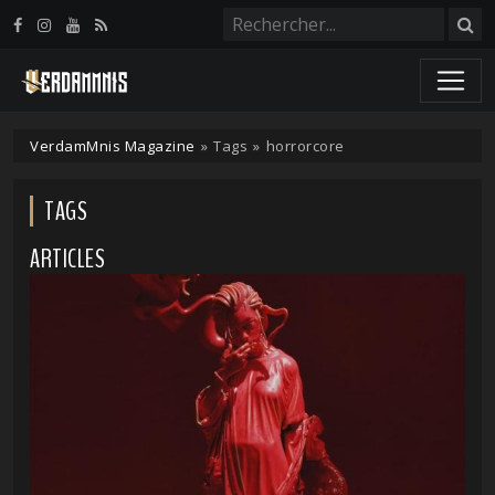
Panneau de gestion des cookies
VerdamMnis Magazine
»
Tags
»
horrorcore
TAGS
ARTICLES