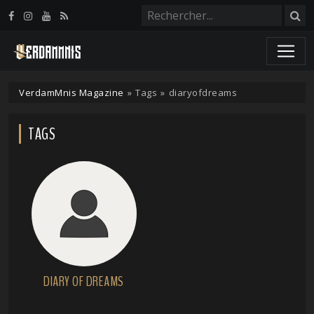
Panneau de gestion des cookies
VerdamMnis Magazine
»
Tags
»
diaryofdreams
TAGS
DIARY OF DREAMS