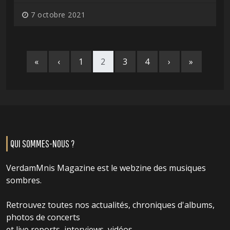
7 octobre 2021
«
‹
1
2
3
4
›
»
QUI SOMMES-NOUS ?
VerdamMnis Magazine est le webzine des musiques
sombres.
Retrouvez toutes nos actualités, chroniques d'albums,
photos de concerts
et live reports, interviews, vidéos...