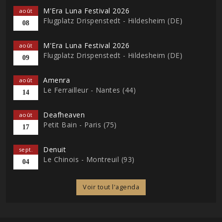
M'Era Luna Festival 2026
août
Flugplatz Drispenstedt - Hildesheim (DE)
08
M'Era Luna Festival 2026
août
Flugplatz Drispenstedt - Hildesheim (DE)
09
Amenra
août
Le Ferrailleur - Nantes (44)
14
Deafheaven
août
Petit Bain - Paris (75)
17
Denuit
sept.
Le Chinois - Montreuil (93)
04
Voir tout l'agenda