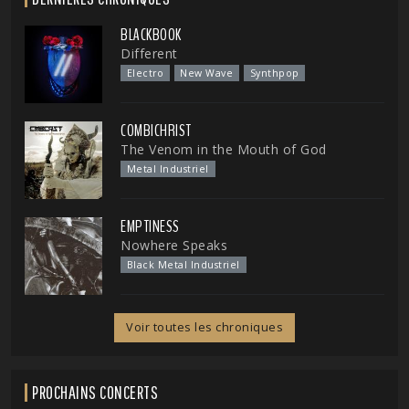
BLACKBOOK
Different
Electro
New Wave
Synthpop
COMBICHRIST
The Venom in the Mouth of God
Metal Industriel
EMPTINESS
Nowhere Speaks
Black Metal Industriel
Voir toutes les chroniques
PROCHAINS CONCERTS