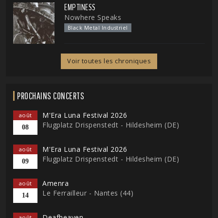
EMPTINESS
Nowhere Speaks
Black Metal Industriel
Voir toutes les chroniques
PROCHAINS CONCERTS
M'Era Luna Festival 2026
août
Flugplatz Drispenstedt - Hildesheim (DE)
08
M'Era Luna Festival 2026
août
Flugplatz Drispenstedt - Hildesheim (DE)
09
Amenra
août
Le Ferrailleur - Nantes (44)
14
Deafheaven
août