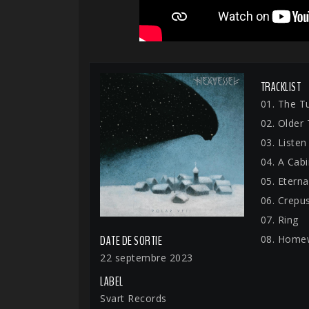
TRACKLIST
01. The T
02. Older
03. Listen
04. A Cab
05. Etern
06. Crepu
07. Ring
08. Homew
DATE DE SORTIE
22 septembre 2023
LABEL
Svart Records