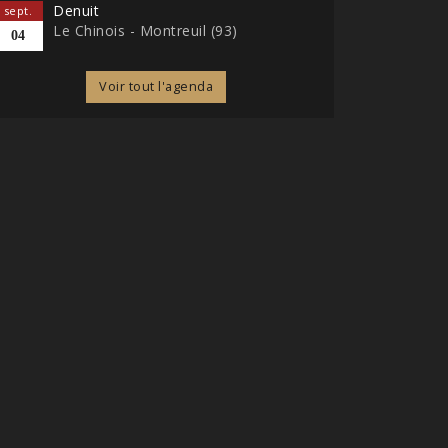
Denuit
sept.
Le Chinois - Montreuil (93)
04
Voir tout l'agenda