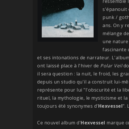
ressemble l
s'épanouit
punk / goth
ans. On y r
mélange des
une nature
fascinante 
et ses intonations de narrateur. L'albu
ont laissé place à l'hiver de
Polar Veil
don
il sera question : la nuit, le froid, les 
depuis un studio qu'il a construit lui-m
représente pour lui "l'obscurité et la lib
rituel, la mythologie, le mysticisme et l
toujours été synonymes d'
Hexvessel
".
Ce nouvel album d'
Hexvessel
marque ce