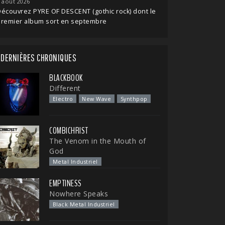
 août 2026
écouvrez PYRE OF DESCENT (gothic rock) dont le
premier album sort en septembre
DERNIÈRES CHRONIQUES
BLACKBOOK
Different
Electro
New Wave
Synthpop
COMBICHRIST
The Venom in the Mouth of
God
Metal Industriel
EMPTINESS
Nowhere Speaks
Black Metal Industriel