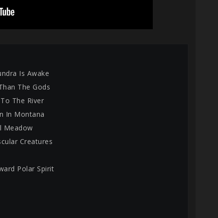
undra Is Awake
 Than The Gods
 To The River
in In Montana
al Meadow
scular Creatures
ard Polar Spirit