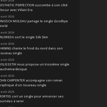
 août 2026
AESTHETIC PERFECTION succombe à son côté
bscur avec Villain Era
 août 2026
JANOSCH MOLDAU partage le single Goodbye
World
 août 2026
ILDREDA sort le single Silk Skin
 août 2026
HINING chante le froid du nord dans son
nouveau single
 août 2026
OLISSSTIK nous propose un troisième single
cauchemardesque
 août 2026
JOHN CARPENTER accompagne son roman
raphique d'un nouveau single
 août 2026
ORTIIS sort un single pour annoncer ses
ournées à venir