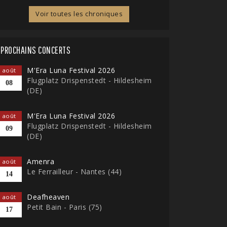
Voir toutes les chroniques
PROCHAINS CONCERTS
M'Era Luna Festival 2026
août
Flugplatz Drispenstedt - Hildesheim
08
(DE)
M'Era Luna Festival 2026
août
Flugplatz Drispenstedt - Hildesheim
09
(DE)
Amenra
août
Le Ferrailleur - Nantes (44)
14
Deafheaven
août
Petit Bain - Paris (75)
17