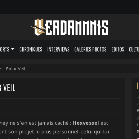
PORTS
CHRONIQUES
INTERVIEWS
GALERIES PHOTOS
EDITOS
CULT
 - Polar Veil
 VEIL
7
7
y ne s'en est jamais caché :
Hexvessel
est
L
t son projet le plus personnel, celui qui lui