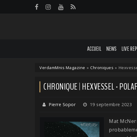
Panneau de gestion des cookies
ACCUEIL
NEWS
LIVE RE
VerdamMnis Magazine
»
Chroniques
»
Hexvessel
CHRONIQUE | HEXVESSEL - POLAR
Pierre Sopor
19 septembre 2023
Mat McNerne
probablemen