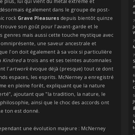
e plus, lui qui vient du metal extrême et
7
 désormais également dans le groupe de post-
o
ic rock
Grave Pleasures
depuis bientôt quinze
7
etrouve son goût pour l'avant-garde et le
 genres mais aussi cette touche mystique avec
7
 omniprésente, une saveur ancestrale et
M
que l'on doit également à sa voix si particulière
7
m
Kindred
a trois ans et ses teintes automnales
S
t l'
artwork
évoque déjà (presque) tout ce dont
6
grands espaces, les esprits. McNerney a enregistré
H
ême en pleine forêt, expliquant que la nature
erté", ajoutant que "la tradition, la nature, le
5
a philosophie, ainsi que le choc des accords ont
g
 Le ton est donné.
5
M
pendant une évolution majeure : McNerney
t