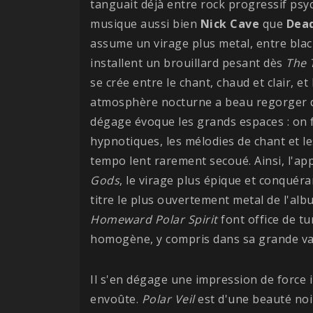
tanguait déjà entre rock progressif psy
musique aussi bien
Nick Cave
que
Dead
assume un virage plus metal, entre bla
installent un brouillard pesant dès
The 
se crée entre le chant, chaud et clair, et
atmosphère nocturne a beau regorger de
dégage évoque les grands espaces : on f
hypnotiques, les mélodies de chant et l
tempo lent rarement secoué. Ainsi, l'ap
Gods
, le virage plus épique et conquér
titre le plus ouvertement metal de l'alb
Homeward Polar Spirit
font office de t
homogène, y compris dans sa grande var
Il s'en dégage une impression de force
envoûte.
Polar Veil
est d'une beauté noi