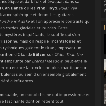
chédélique et dark folk et évoquait dans sa
3
D
 Can Dance
ou les
Pink
Floyd
.
Polar Veil
ck atmosphérique et doom. Les guitares
Tundra is Awake
et l'on apprécie le contraste qui
 les cordes glaciales et lourdes. Cette
 mystères inquiétants, le souffle qui s'en
rissonne, mais on respire. Incantatoires et
es rythmiques guident le rituel, imposant un
parition d'Okoi de
Bölzer
sur
Older Than the
ant emprunté par
Eternal Meadow
, peut-être le
um, ou encore la conclusion plus chaotique sur
urbulences au sein d'un ensemble globalement
iété d'influences.
 immuable, un monolithisme qui impressionne et
re fascinante dont on retient tout