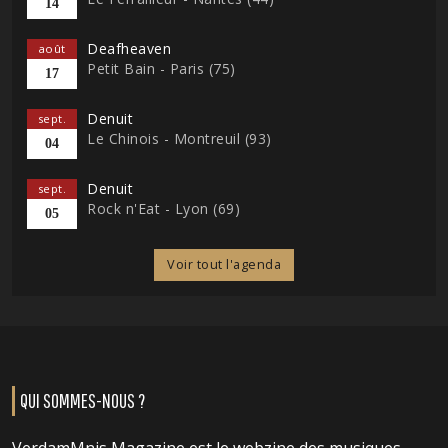
14
Deafheaven
août
Petit Bain - Paris (75)
17
Denuit
sept.
Le Chinois - Montreuil (93)
04
Denuit
sept.
Rock n'Eat - Lyon (69)
05
Voir tout l'agenda
QUI SOMMES-NOUS ?
VerdamMnis Magazine est le webzine des musiques