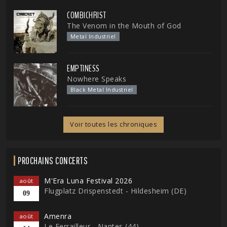
COMBICHRIST
The Venom in the Mouth of God
Metal Industriel
EMPTINESS
Nowhere Speaks
Black Metal Industriel
Voir toutes les chroniques
PROCHAINS CONCERTS
M'Era Luna Festival 2026
août
Flugplatz Drispenstedt - Hildesheim (DE)
09
Amenra
août
Le Ferrailleur - Nantes (44)