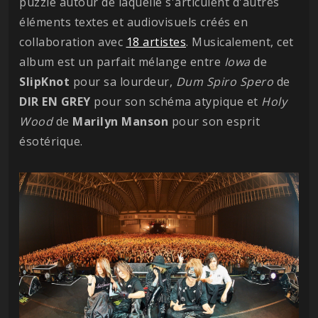
puzzle autour de laquelle s'articulent d'autres
éléments textes et audiovisuels créés en
collaboration avec
18 artistes
. Musicalement, cet
album est un parfait mélange entre
Iowa
de
SlipKnot
pour sa lourdeur,
Dum Spiro Spero
de
DIR EN GREY
pour son schéma atypique et
Holy
Wood
de
Marilyn Manson
pour son esprit
ésotérique.