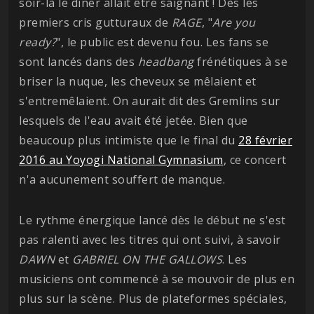
soir-là le dîner allait être saignant ! Dès les
premiers cris gutturaux de
RAGE
, "
Are you
ready?
", le public est devenu fou. Les fans se
sont lancés dans des
headbang
frénétiques à se
briser la nuque, les cheveux se mêlaient et
s'entremêlaient. On aurait dit des Gremlins sur
lesquels de l'eau avait été jetée. Bien que
beaucoup plus intimiste que le final du
28 février
2016 au Yoyogi National Gymnasium
, ce concert
n'a aucunement souffert de manque.
Le rythme énergique lancé dès le début ne s'est
pas ralenti avec les titres qui ont suivi, à savoir
DAWN
et
GABRIEL ON THE GALLOWS
. Les
musiciens ont commencé à se mouvoir de plus en
plus sur la scène. Plus de plateformes spéciales,