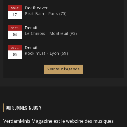
Deafheaven
août
Petit Bain - Paris (75)
17
Denuit
sept.
Le Chinois - Montreuil (93)
04
Denuit
sept.
Rock n'Eat - Lyon (69)
05
Voir tout l'agenda
QUI SOMMES-NOUS ?
VerdamMnis Magazine est le webzine des musiques