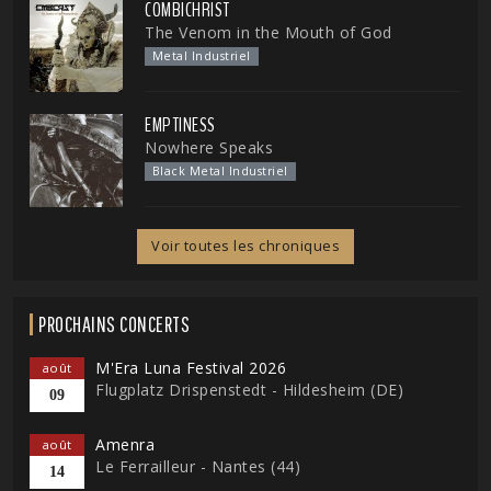
COMBICHRIST
The Venom in the Mouth of God
Metal Industriel
EMPTINESS
Nowhere Speaks
Black Metal Industriel
Voir toutes les chroniques
PROCHAINS CONCERTS
M'Era Luna Festival 2026
août
Flugplatz Drispenstedt - Hildesheim (DE)
09
Amenra
août
Le Ferrailleur - Nantes (44)
14