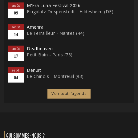
M'Era Luna Festival 2026
août
Flugplatz Drispenstedt - Hildesheim (DE)
09
Amenra
août
Le Ferrailleur - Nantes (44)
14
Deafheaven
août
Petit Bain - Paris (75)
17
Denuit
sept.
Le Chinois - Montreuil (93)
04
Voir tout l'agenda
QUI SOMMES-NOUS ?