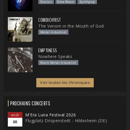
Electro
New Wave
Synthpop
COMBICHRIST
The Venom in the Mouth of God
Metal Industriel
EMPTINESS
Nowhere Speaks
Black Metal Industriel
Voir toutes les chroniques
PROCHAINS CONCERTS
M'Era Luna Festival 2026
août
Flugplatz Drispenstedt - Hildesheim (DE)
08