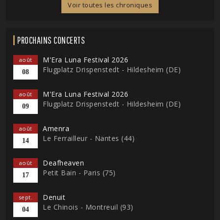
Voir toutes les chroniques
PROCHAINS CONCERTS
M'Era Luna Festival 2026
août
Flugplatz Drispenstedt - Hildesheim (DE)
08
M'Era Luna Festival 2026
août
Flugplatz Drispenstedt - Hildesheim (DE)
09
Amenra
août
Le Ferrailleur - Nantes (44)
14
Deafheaven
août
Petit Bain - Paris (75)
17
Denuit
sept.
Le Chinois - Montreuil (93)
04