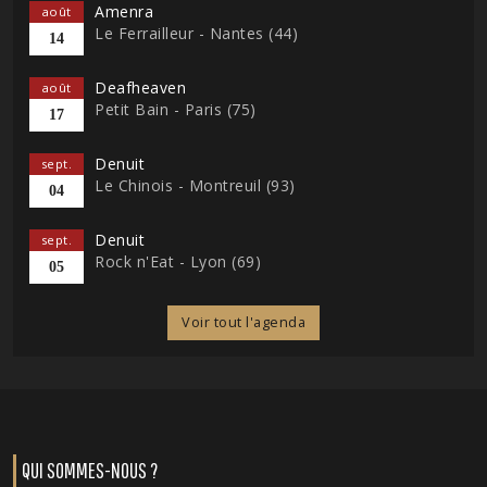
Amenra
août
Le Ferrailleur - Nantes (44)
14
Deafheaven
août
Petit Bain - Paris (75)
17
Denuit
sept.
Le Chinois - Montreuil (93)
04
Denuit
sept.
Rock n'Eat - Lyon (69)
05
Voir tout l'agenda
QUI SOMMES-NOUS ?