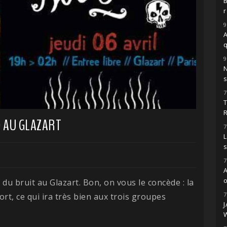
r
9
A
9
s
7
D AU GLAZART
7
L
7
o
ra du bruit au Glazart. Bon, on vous le concède : la
7
ort, ce qui ira très bien aux trois groupes