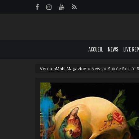
Panneau de gestion des cookies
ACCUEIL
NEWS
LIVE RE
VerdamMnis Magazine
»
News
»
Soirée Rock'n'R