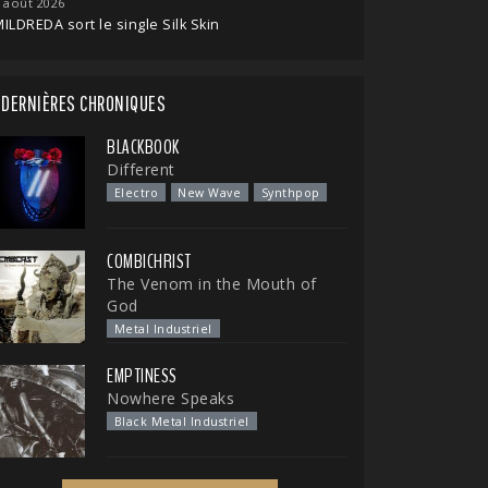
 août 2026
ILDREDA sort le single Silk Skin
DERNIÈRES CHRONIQUES
BLACKBOOK
Different
Electro
New Wave
Synthpop
COMBICHRIST
The Venom in the Mouth of
God
Metal Industriel
EMPTINESS
Nowhere Speaks
Black Metal Industriel