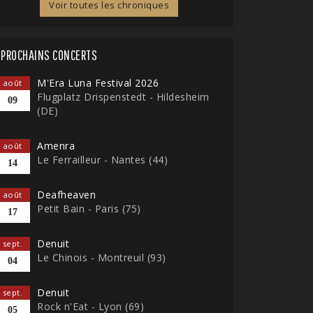
Voir toutes les chroniques
PROCHAINS CONCERTS
M'Era Luna Festival 2026
août
Flugplatz Drispenstedt - Hildesheim
09
(DE)
Amenra
août
Le Ferrailleur - Nantes (44)
14
Deafheaven
août
Petit Bain - Paris (75)
17
Denuit
sept.
Le Chinois - Montreuil (93)
04
Denuit
sept.
Rock n'Eat - Lyon (69)
05