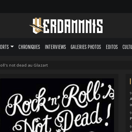
PORTS
CHRONIQUES
INTERVIEWS
GALERIES PHOTOS
EDITOS
CULT
oll's not dead au Glazart
9
A
i
9
P
9