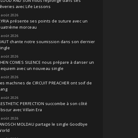
BLOOD AND SUN nous replonge dans ses
êveries avec Life Lessons
 août 2026
YRIA présente ses points de suture avec un
quatrième morceau
 août 2026
NAUT chante notre soumission dans son dernier
ingle
 août 2026
THEN COMES SILENCE nous prépare à danser un
Requiem avec un nouveau single
 août 2026
es machines de CIRCUIT PREACHER ont soif de
sang
 août 2026
AESTHETIC PERFECTION succombe à son côté
bscur avec Villain Era
 août 2026
JANOSCH MOLDAU partage le single Goodbye
World