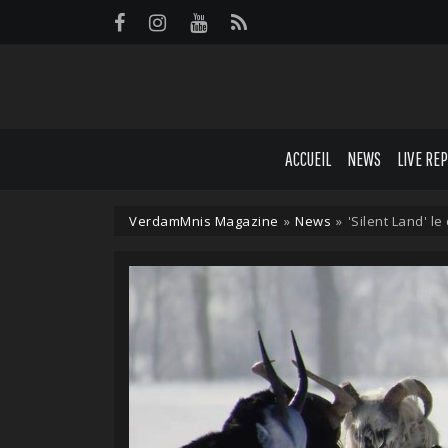
Panneau de gestion des cookies
ACCUEIL
NEWS
LIVE RE
VerdamMnis Magazine
»
News
»
'Silent Land' l