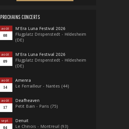
PROCHAINS CONCERTS
M'Era Luna Festival 2026
août
Flugplatz Drispenstedt - Hildesheim
08
(DE)
M'Era Luna Festival 2026
août
Flugplatz Drispenstedt - Hildesheim
09
(DE)
Amenra
août
Le Ferrailleur - Nantes (44)
14
Deafheaven
août
Petit Bain - Paris (75)
17
Denuit
sept.
Le Chinois - Montreuil (93)
04