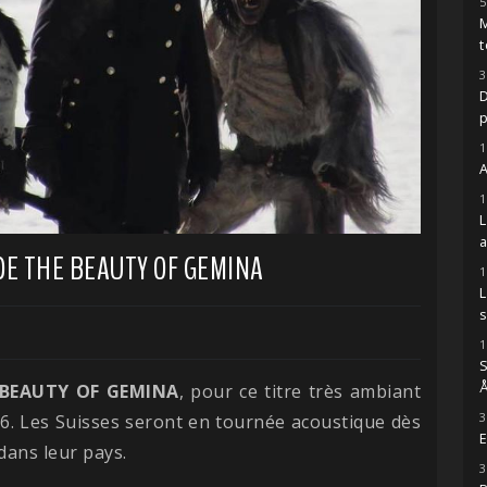
5
M
t
3
D
1
A
1
 DE THE BEAUTY OF GEMINA
1
s
1
S
Å
 BEAUTY OF GEMINA
, pour ce titre très ambiant
3
6. Les Suisses seront en tournée acoustique dès
E
dans leur pays.
3