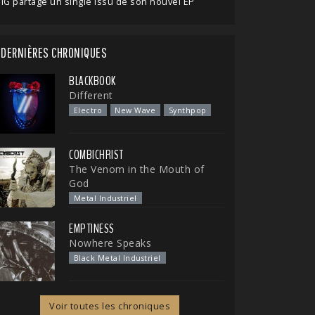
IG partage un single issu de son nouvel EP
DERNIÈRES CHRONIQUES
BLACKBOOK
Different
Electro
New Wave
Synthpop
COMBICHRIST
The Venom in the Mouth of
God
Metal Industriel
EMPTINESS
Nowhere Speaks
Black Metal Industriel
Voir toutes les chroniques