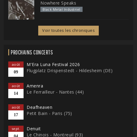
Nowhere Speaks
Black Metal Industriel
Voir toutes les chroniques
PROCHAINS CONCERTS
M'Era Luna Festival 2026
août
Flugplatz Drispenstedt - Hildesheim (DE)
09
Amenra
août
Le Ferrailleur - Nantes (44)
14
Deafheaven
août
Petit Bain - Paris (75)
17
Denuit
sept.
Le Chinois - Montreuil (93)
04