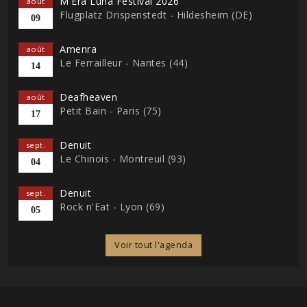
M'Era Luna Festival 2026
août
Flugplatz Drispenstedt - Hildesheim (DE)
09
Amenra
août
Le Ferrailleur - Nantes (44)
14
Deafheaven
août
Petit Bain - Paris (75)
17
Denuit
sept.
Le Chinois - Montreuil (93)
04
Denuit
sept.
Rock n'Eat - Lyon (69)
05
Voir tout l'agenda