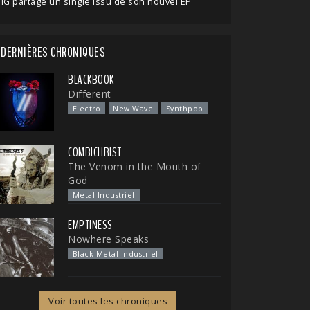
IG partage un single issu de son nouvel EP
DERNIÈRES CHRONIQUES
BLACKBOOK
Different
Electro
New Wave
Synthpop
COMBICHRIST
The Venom in the Mouth of
God
Metal Industriel
EMPTINESS
Nowhere Speaks
Black Metal Industriel
Voir toutes les chroniques