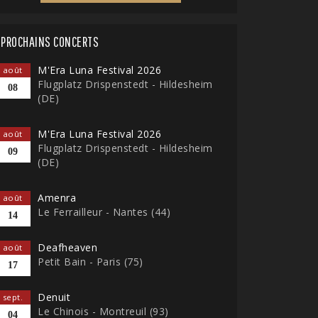
PROCHAINS CONCERTS
M'Era Luna Festival 2026
août
Flugplatz Drispenstedt - Hildesheim
08
(DE)
M'Era Luna Festival 2026
août
Flugplatz Drispenstedt - Hildesheim
09
(DE)
Amenra
août
Le Ferrailleur - Nantes (44)
14
Deafheaven
août
Petit Bain - Paris (75)
17
Denuit
sept.
Le Chinois - Montreuil (93)
04