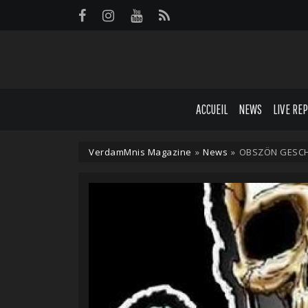
Panneau de gestion des cookies
ACCUEIL
NEWS
LIVE RE
VerdamMnis Magazine
»
News
»
OBSZÖN GESCHÖ