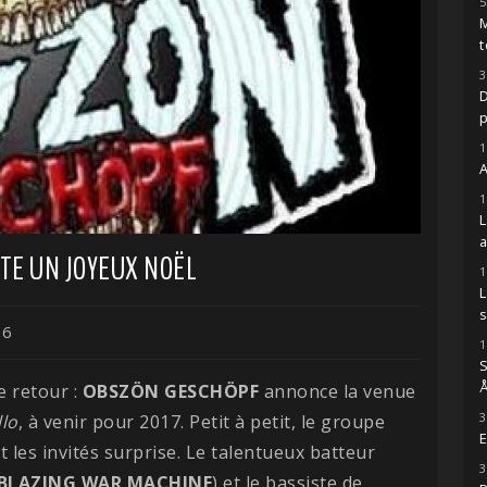
5
M
t
3
D
1
A
1
TE UN JOYEUX NOËL
1
s
16
1
S
Å
e retour :
OBSZÖN GESCHÖPF
annonce la venue
3
llo
, à venir pour 2017. Petit à petit, le groupe
E
t les invités surprise. Le talentueux batteur
3
BLAZING WAR MACHINE
) et le bassiste de