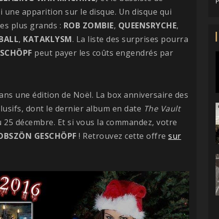
P
si une apparition sur le disque. Un disque qui
es plus grands :
ROB ZOMBIE
,
QUEENSRYCHE
,
BALL
,
KATAKLYSM
. La liste des surprises pourra
ESCHÖPF
peut payer les coûts engendrés par
fans une édition de Noël. La box anniversaire des
lusifs, dont le dernier album en date
The Vault
'au 25 décembre. Et si vous la commandez, votre
OBSZÖN GESCHÖPF
! Retrouvez cette offre
sur