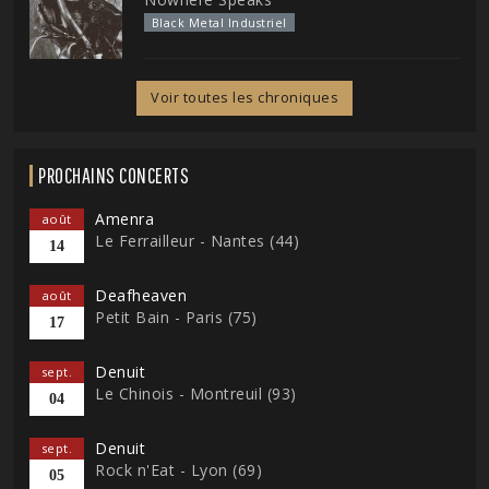
Black Metal Industriel
Voir toutes les chroniques
PROCHAINS CONCERTS
Amenra
août
Le Ferrailleur - Nantes (44)
14
Deafheaven
août
Petit Bain - Paris (75)
17
Denuit
sept.
Le Chinois - Montreuil (93)
04
Denuit
sept.
Rock n'Eat - Lyon (69)
05