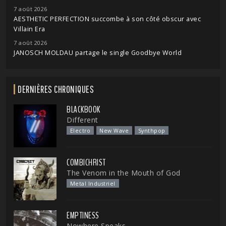
7 août 2026
AESTHETIC PERFECTION succombe à son côté obscur avec
Villain Era
7 août 2026
JANOSCH MOLDAU partage le single Goodbye World
DERNIÈRES CHRONIQUES
BLACKBOOK
Different
Electro
New Wave
Synthpop
COMBICHRIST
The Venom in the Mouth of God
Metal Industriel
EMPTINESS
Nowhere Speaks