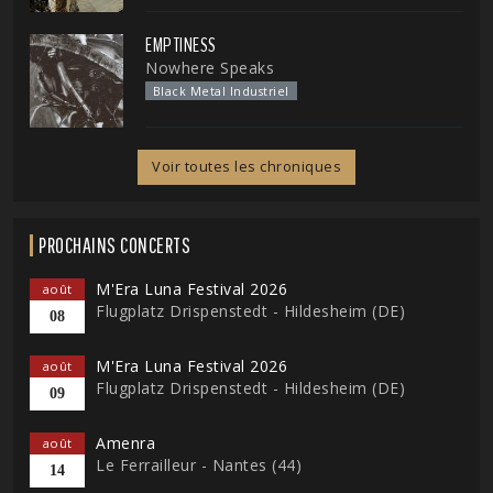
EMPTINESS
Nowhere Speaks
Black Metal Industriel
Voir toutes les chroniques
PROCHAINS CONCERTS
M'Era Luna Festival 2026
août
Flugplatz Drispenstedt - Hildesheim (DE)
08
M'Era Luna Festival 2026
août
Flugplatz Drispenstedt - Hildesheim (DE)
09
Amenra
août
Le Ferrailleur - Nantes (44)
14