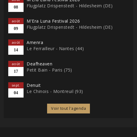
Flugplatz Drispenstedt - Hildesheim (DE)
08
M'Era Luna Festival 2026
août
Flugplatz Drispenstedt - Hildesheim (DE)
09
Amenra
août
Le Ferrailleur - Nantes (44)
14
Deafheaven
août
Petit Bain - Paris (75)
17
Denuit
sept.
Le Chinois - Montreuil (93)
04
Voir tout l'agenda