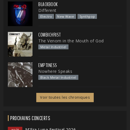
BLACKBOOK
Different
Electro
New Wave
Synthpop
COMBICHRIST
The Venom in the Mouth of God
Metal Industriel
EMPTINESS
Nowhere Speaks
Black Metal Industriel
Voir toutes les chroniques
PROCHAINS CONCERTS
M'Era Luna Festival 2026
août