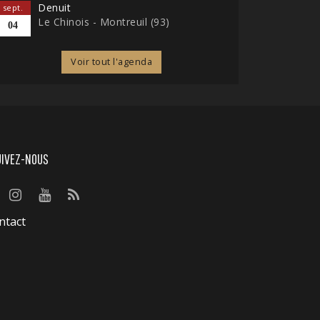
Denuit
sept.
Le Chinois - Montreuil (93)
04
Voir tout l'agenda
UIVEZ-NOUS
ntact