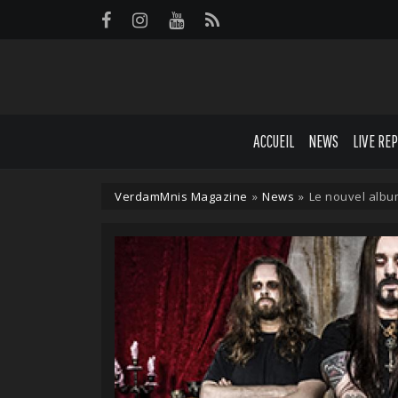
Panneau de gestion des cookies
ACCUEIL
NEWS
LIVE RE
VerdamMnis Magazine
»
News
»
Le nouvel alb