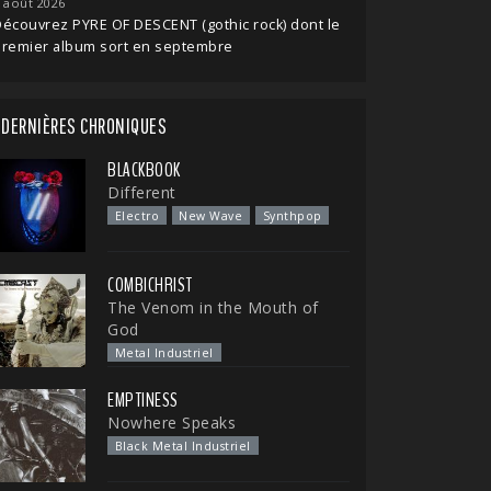
 août 2026
écouvrez PYRE OF DESCENT (gothic rock) dont le
premier album sort en septembre
DERNIÈRES CHRONIQUES
BLACKBOOK
Different
Electro
New Wave
Synthpop
COMBICHRIST
The Venom in the Mouth of
God
Metal Industriel
EMPTINESS
Nowhere Speaks
Black Metal Industriel