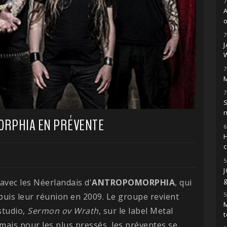
7
o
7
7
M
7
S
ORPHIA EN PRÉVENTE
6
H
5
g
avec les Néerlandais d'
ANTROPOMORPHIA
, qui
5
epuis leur réunion en 2009. Le groupe revient
M
studio,
Sermon ov Wrath
, sur le label Metal
t
 mais pour les plus pressés, les préventes se