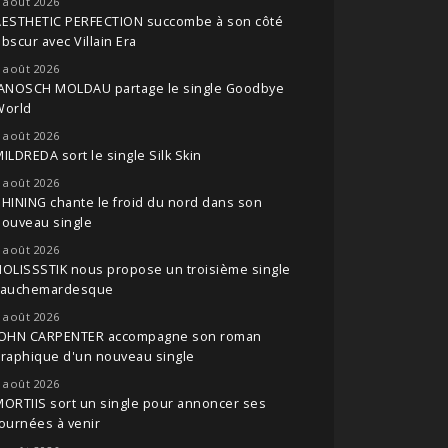
 août 2026
AESTHETIC PERFECTION succombe à son côté
bscur avec Villain Era
 août 2026
JANOSCH MOLDAU partage le single Goodbye
World
 août 2026
ILDREDA sort le single Silk Skin
 août 2026
HINING chante le froid du nord dans son
nouveau single
 août 2026
OLISSSTIK nous propose un troisième single
cauchemardesque
 août 2026
JOHN CARPENTER accompagne son roman
raphique d'un nouveau single
 août 2026
ORTIIS sort un single pour annoncer ses
ournées à venir