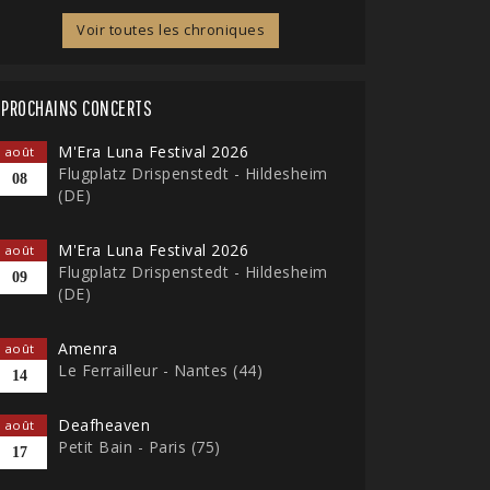
Voir toutes les chroniques
PROCHAINS CONCERTS
M'Era Luna Festival 2026
août
Flugplatz Drispenstedt - Hildesheim
08
(DE)
M'Era Luna Festival 2026
août
Flugplatz Drispenstedt - Hildesheim
09
(DE)
Amenra
août
Le Ferrailleur - Nantes (44)
14
Deafheaven
août
Petit Bain - Paris (75)
17