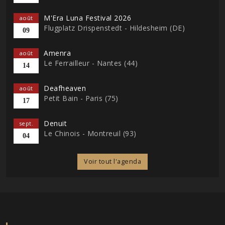
M'Era Luna Festival 2026
août
Flugplatz Drispenstedt - Hildesheim (DE)
09
Amenra
août
Le Ferrailleur - Nantes (44)
14
Deafheaven
août
Petit Bain - Paris (75)
17
Denuit
sept.
Le Chinois - Montreuil (93)
04
Voir tout l'agenda