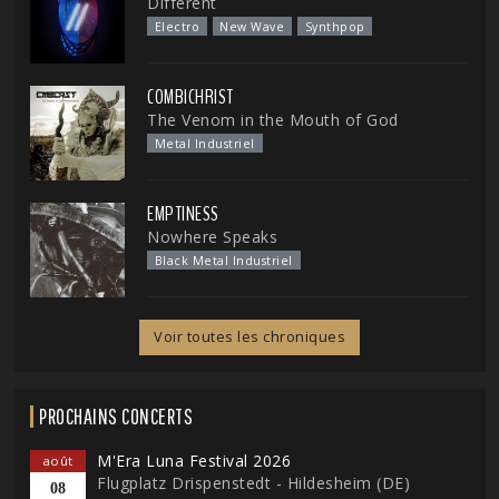
Different
Electro
New Wave
Synthpop
COMBICHRIST
The Venom in the Mouth of God
Metal Industriel
EMPTINESS
Nowhere Speaks
Black Metal Industriel
Voir toutes les chroniques
PROCHAINS CONCERTS
M'Era Luna Festival 2026
août
Flugplatz Drispenstedt - Hildesheim (DE)
08