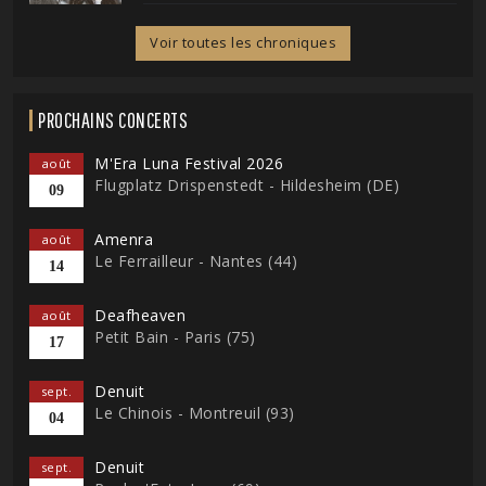
Voir toutes les chroniques
PROCHAINS CONCERTS
M'Era Luna Festival 2026
août
Flugplatz Drispenstedt - Hildesheim (DE)
09
Amenra
août
Le Ferrailleur - Nantes (44)
14
Deafheaven
août
Petit Bain - Paris (75)
17
Denuit
sept.
Le Chinois - Montreuil (93)
04
Denuit
sept.