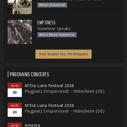
Metal Industriel
EMPTINESS
Nowhere Speaks
Black Metal Industriel
Voir toutes les chroniques
PROCHAINS CONCERTS
M'Era Luna Festival 2026
août
Flugplatz Drispenstedt - Hildesheim (DE)
08
M'Era Luna Festival 2026
août
Flugplatz Drispenstedt - Hildesheim (DE)
09
Amenra
août