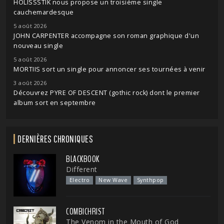
HOLISSSTIK nous propose un troisième single
cauchemardesque
5 août 2026
JOHN CARPENTER accompagne son roman graphique d'un
nouveau single
5 août 2026
MORTIIS sort un single pour annoncer ses tournées à venir
3 août 2026
Découvrez PYRE OF DESCENT (gothic rock) dont le premier
album sort en septembre
DERNIÈRES CHRONIQUES
BLACKBOOK
Different
Electro
New Wave
Synthpop
COMBICHRIST
The Venom in the Mouth of God