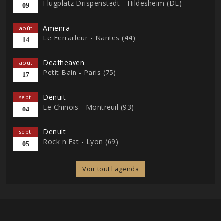
Flugplatz Drispenstedt - Hildesheim (DE)
09
Amenra
août
Le Ferrailleur - Nantes (44)
14
Deafheaven
août
Petit Bain - Paris (75)
17
Denuit
sept.
Le Chinois - Montreuil (93)
04
Denuit
sept.
Rock n'Eat - Lyon (69)
05
Voir tout l'agenda