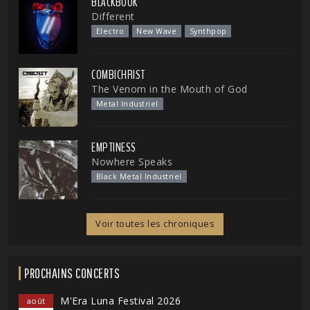
BLACKBOOK
Different
Electro
New Wave
Synthpop
COMBICHRIST
The Venom in the Mouth of God
Metal Industriel
EMPTINESS
Nowhere Speaks
Black Metal Industriel
Voir toutes les chroniques
PROCHAINS CONCERTS
M'Era Luna Festival 2026
août