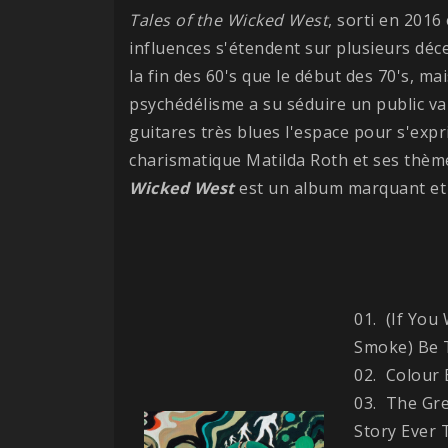
Tales of the Wicked West
, sorti en 2016
influences s'étendent sur plusieurs déce
la fin des 60's que le début des 70's, m
psychédélisme a su séduire un public var
guitares très blues l'espace pour s'expr
charismatique Matilda Roth et ses thèmes
Wicked West
est un album marquant et o
01. (If You
Smoke) Be 
02. Colour
03. The Gre
Story Ever