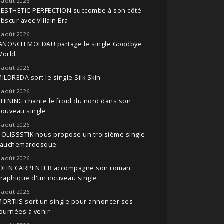
 août 2026
AESTHETIC PERFECTION succombe à son côté
bscur avec Villain Era
 août 2026
JANOSCH MOLDAU partage le single Goodbye
World
 août 2026
ILDREDA sort le single Silk Skin
 août 2026
HINING chante le froid du nord dans son
nouveau single
 août 2026
OLISSSTIK nous propose un troisième single
cauchemardesque
 août 2026
JOHN CARPENTER accompagne son roman
raphique d'un nouveau single
 août 2026
ORTIIS sort un single pour annoncer ses
ournées à venir