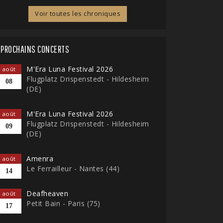
Voir toutes les chroniques
PROCHAINS CONCERTS
M'Era Luna Festival 2026
août
Flugplatz Drispenstedt - Hildesheim
08
(DE)
M'Era Luna Festival 2026
août
Flugplatz Drispenstedt - Hildesheim
09
(DE)
Amenra
août
Le Ferrailleur - Nantes (44)
14
Deafheaven
août
Petit Bain - Paris (75)
17