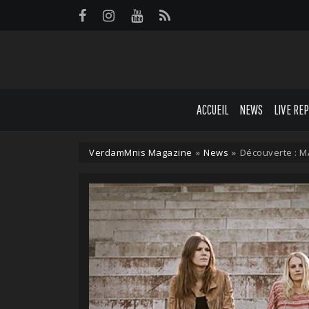
Panneau de gestion des cookies
ACCUEIL
NEWS
LIVE RE
VerdamMnis Magazine
»
News
»
Découverte : M