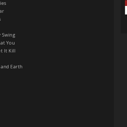
Lies
War
s
y Swing
hat You
 It Kill
 and Earth