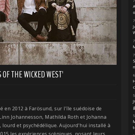
7
o
7
7
M
7
S
 OF THE WICKED WEST'
6
H
5
g
 en 2012 à Farösund, sur l'île suédoise de
5
m, Linn Johannesson, Mathilda Roth et Johanna
M
lourd et psychédélique. Aujourd'hui installé à
t
015 les expériences scéniques, posant leurs