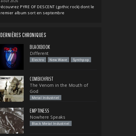
 août 2026
écouvrez PYRE OF DESCENT (gothic rock) dont le
premier album sort en septembre
DERNIÈRES CHRONIQUES
BLACKBOOK
Different
Electro
New Wave
Synthpop
COMBICHRIST
The Venom in the Mouth of
God
Metal Industriel
EMPTINESS
Nowhere Speaks
Black Metal Industriel