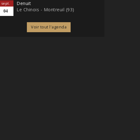
Denuit
sept.
Le Chinois - Montreuil (93)
04
Voir tout l'agenda