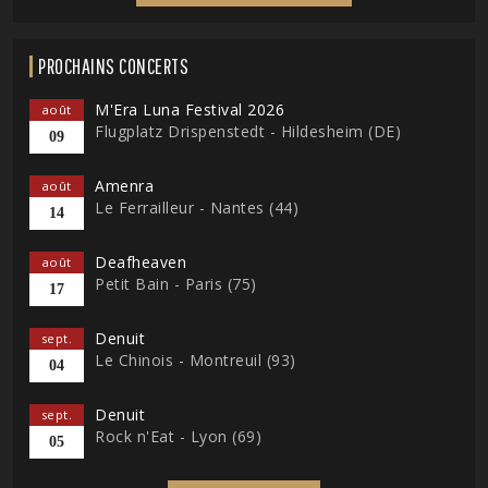
PROCHAINS CONCERTS
M'Era Luna Festival 2026
août
Flugplatz Drispenstedt - Hildesheim (DE)
09
Amenra
août
Le Ferrailleur - Nantes (44)
14
Deafheaven
août
Petit Bain - Paris (75)
17
Denuit
sept.
Le Chinois - Montreuil (93)
04
Denuit
sept.
Rock n'Eat - Lyon (69)
05