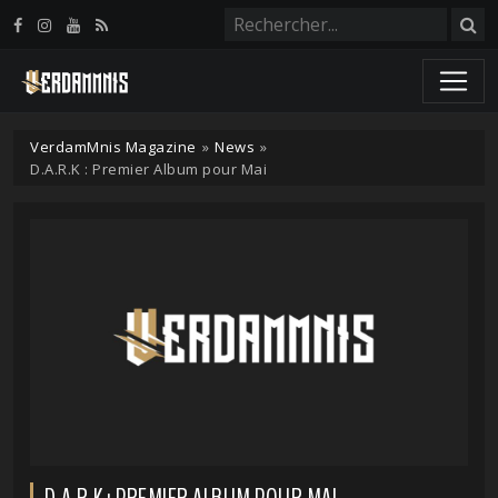
Panneau de gestion des cookies
VerdamMnis Magazine
»
News
»
D.A.R.K : Premier Album pour Mai
D.A.R.K : PREMIER ALBUM POUR MAI