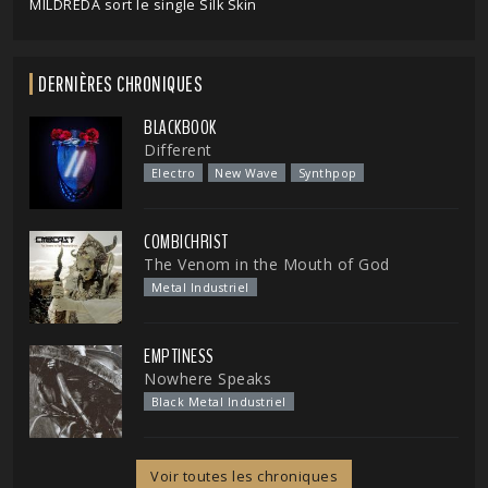
MILDREDA sort le single Silk Skin
DERNIÈRES CHRONIQUES
BLACKBOOK
Different
Electro
New Wave
Synthpop
COMBICHRIST
The Venom in the Mouth of God
Metal Industriel
EMPTINESS
Nowhere Speaks
Black Metal Industriel
Voir toutes les chroniques