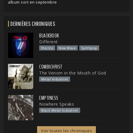
album sort en septembre
DERNIÈRES CHRONIQUES
BLACKBOOK
Different
Electro
New Wave
Synthpop
COMBICHRIST
The Venom in the Mouth of God
Metal Industriel
EMPTINESS
Nowhere Speaks
Black Metal Industriel
Voir toutes les chroniques