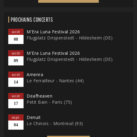
PROCHAINS CONCERTS
M'Era Luna Festival 2026
août
Flugplatz Drispenstedt - Hildesheim (DE)
08
M'Era Luna Festival 2026
août
Flugplatz Drispenstedt - Hildesheim (DE)
09
Amenra
août
Le Ferrailleur - Nantes (44)
14
Deafheaven
août
Petit Bain - Paris (75)
17
Denuit
sept.
Le Chinois - Montreuil (93)
04