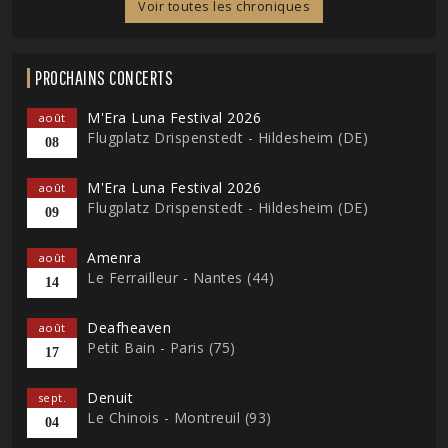
Voir toutes les chroniques
PROCHAINS CONCERTS
M'Era Luna Festival 2026
août
Flugplatz Drispenstedt - Hildesheim (DE)
08
M'Era Luna Festival 2026
août
Flugplatz Drispenstedt - Hildesheim (DE)
09
Amenra
août
Le Ferrailleur - Nantes (44)
14
Deafheaven
août
Petit Bain - Paris (75)
17
Denuit
sept.
Le Chinois - Montreuil (93)
04