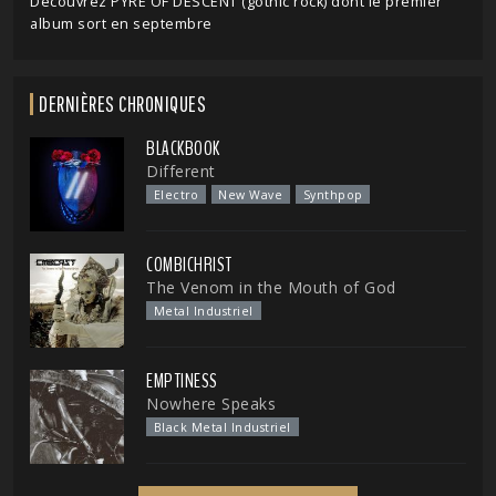
Découvrez PYRE OF DESCENT (gothic rock) dont le premier
album sort en septembre
DERNIÈRES CHRONIQUES
BLACKBOOK
Different
Electro
New Wave
Synthpop
COMBICHRIST
The Venom in the Mouth of God
Metal Industriel
EMPTINESS
Nowhere Speaks
Black Metal Industriel