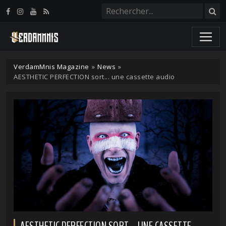
Panneau de gestion des cookies
VerdamMnis Magazine
»
News
»
AESTHETIC PERFECTION sort... une cassette audio
AESTHETIC PERFECTION SORT... UNE CASSETTE