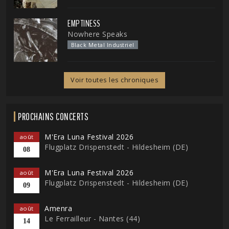
EMPTINESS
Nowhere Speaks
Black Metal Industriel
Voir toutes les chroniques
PROCHAINS CONCERTS
M'Era Luna Festival 2026
août
Flugplatz Drispenstedt - Hildesheim (DE)
08
M'Era Luna Festival 2026
août
Flugplatz Drispenstedt - Hildesheim (DE)
09
Amenra
août
Le Ferrailleur - Nantes (44)
14