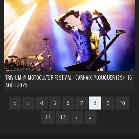
TRIVIUM @ MOTOCULTOR FESTIVAL - CARHAIX-PLOUGUER (29) - 16
AOÛT 2025
«
‹
4
5
6
7
8
9
10
11
12
›
»