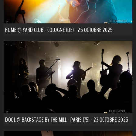
ROME @ YARD CLUB - COLOGNE (DE) - 25 OCTOBRE 2025
DOOL @ BACKSTAGE BY THE MILL - PARIS (75) - 23 OCTOBRE 2025