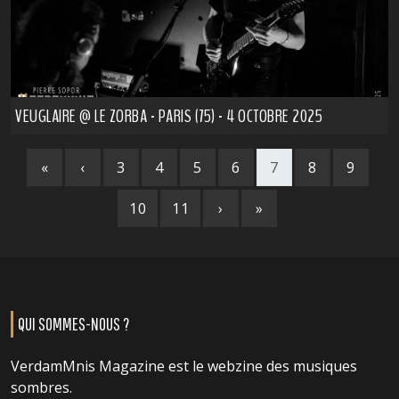
VEUGLAIRE @ LE ZORBA - PARIS (75) - 4 OCTOBRE 2025
«
‹
3
4
5
6
7
8
9
10
11
›
»
QUI SOMMES-NOUS ?
VerdamMnis Magazine est le webzine des musiques
sombres.