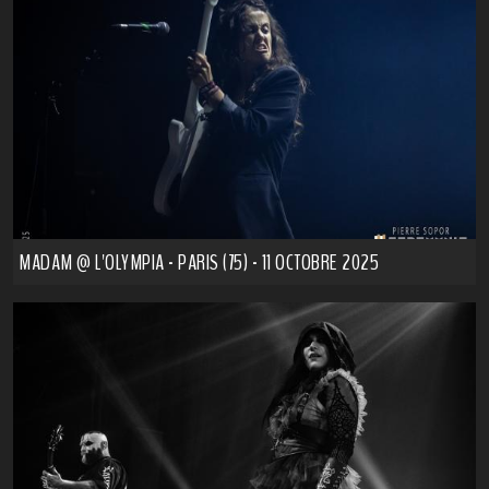
MADAM @ L'OLYMPIA - PARIS (75) - 11 OCTOBRE 2025