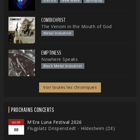
Electro
New Wave
Synthpop
COMBICHRIST
The Venom in the Mouth of God
Metal Industriel
EMPTINESS
Nowhere Speaks
Black Metal Industriel
Voir toutes les chroniques
PROCHAINS CONCERTS
M'Era Luna Festival 2026
août
Flugplatz Drispenstedt - Hildesheim (DE)
08