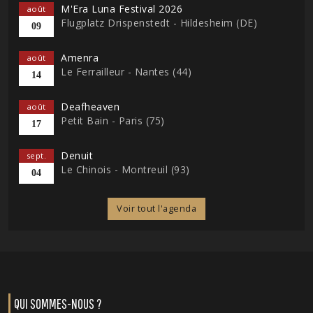
M'Era Luna Festival 2026
août
Flugplatz Drispenstedt - Hildesheim (DE)
09
Amenra
août
Le Ferrailleur - Nantes (44)
14
Deafheaven
août
Petit Bain - Paris (75)
17
Denuit
sept.
Le Chinois - Montreuil (93)
04
Voir tout l'agenda
QUI SOMMES-NOUS ?