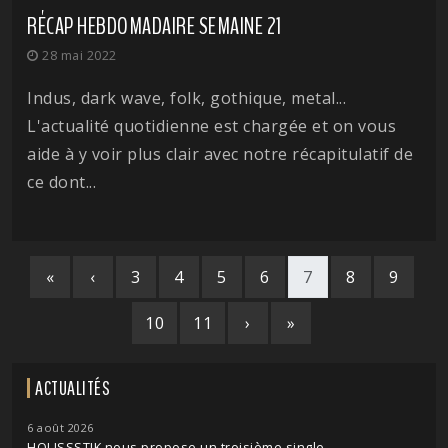
RÉCAP HEBDOMADAIRE SEMAINE 21
28 mai 2022
Indus, dark wave, folk, gothique, metal...
L'actualité quotidienne est chargée et on vous
aide à y voir plus clair avec notre récapitulatif de
ce dont...
«
‹
3
4
5
6
7
8
9
10
11
›
»
ACTUALITÉS
6 août 2026
HOLISSSTIK nous propose un troisième single