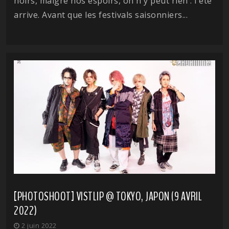
noirs, malgré nos espoirs, on n'y peut rien : l'été
arrive. Avant que les festivals saisonniers...
[PHOTOSHOOT] VISTLIP @ TOKYO, JAPON (9 AVRIL
2022)
2 juin 2022