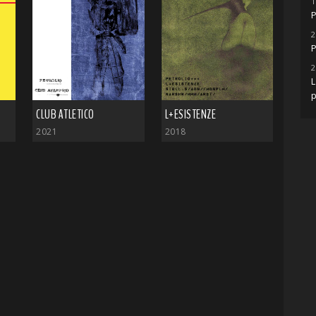
1
P
2
P
2
L
CLUB ATLETICO
L+ESISTENZE
2021
2018