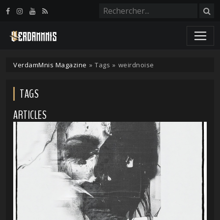
Panneau de gestion des cookies
VerdamMnis Magazine
»
Tags
»
weirdnoise
TAGS
ARTICLES