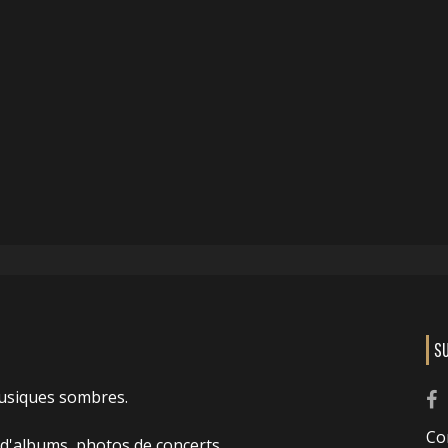
S
usiques sombres.
Co
 d'albums, photos de concerts