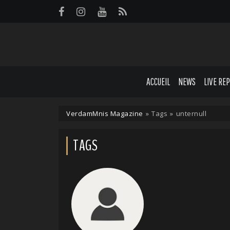
Panneau de gestion des cookies
ACCUEIL
NEWS
LIVE RE
VerdamMnis Magazine
»
Tags
»
unternull
TAGS