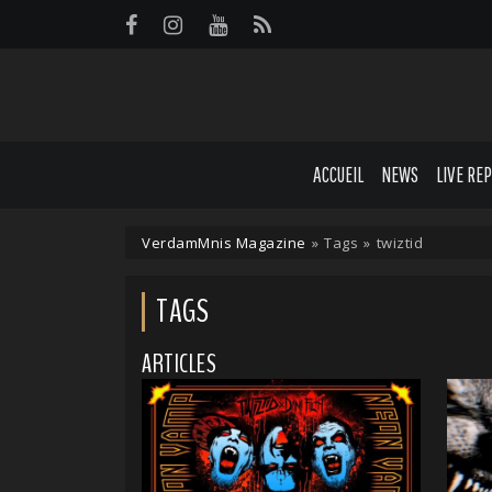
Panneau de gestion des cookies
ACCUEIL
NEWS
LIVE RE
VerdamMnis Magazine
»
Tags
»
twiztid
TAGS
ARTICLES