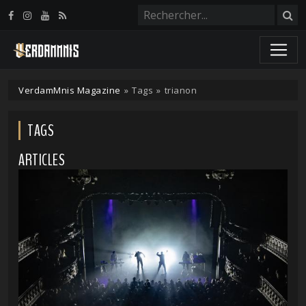
Panneau de gestion des cookies
VerdamMnis Magazine
»
Tags
»
trianon
TAGS
ARTICLES