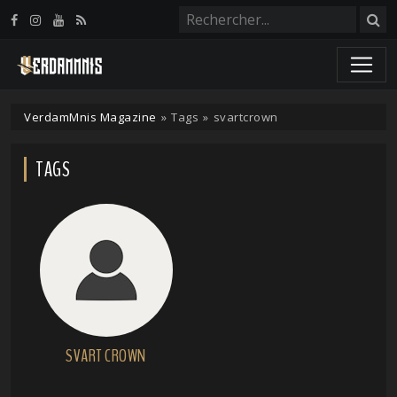
Panneau de gestion des cookies
VerdamMnis Magazine
»
Tags
»
svartcrown
TAGS
SVART CROWN