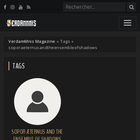
Panneau de gestion des cookies
VerdamMnis Magazine
»
Tags
»
soporaeternusandtheensembleofshadows
TAGS
SOPOR ÆTERNUS AND THE
ENSEMBLE OF SHADOWS