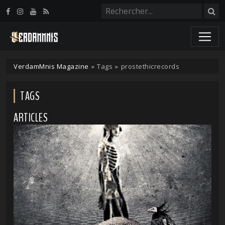
Panneau de gestion des cookies
VerdamMnis Magazine
»
Tags
»
prostethicrecords
TAGS
ARTICLES