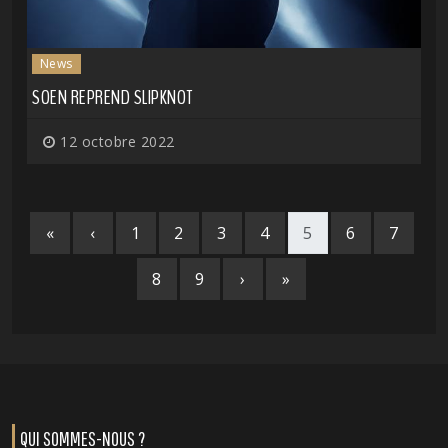
News
SOEN REPREND SLIPKNOT
12 octobre 2022
«
‹
1
2
3
4
5
6
7
8
9
›
»
QUI SOMMES-NOUS ?