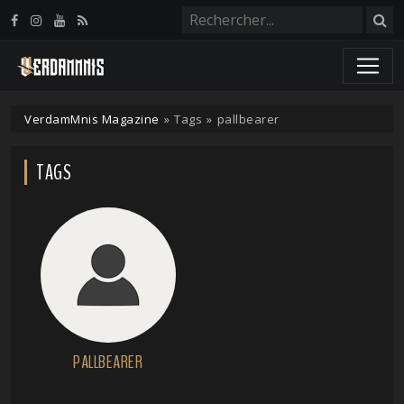
Panneau de gestion des cookies
VerdamMnis Magazine
»
Tags
»
pallbearer
TAGS
PALLBEARER