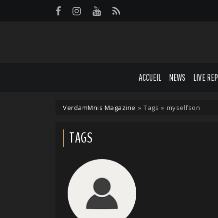
Panneau de gestion des cookies
ACCUEIL
NEWS
LIVE RE
VerdamMnis Magazine
»
Tags
»
myselfson
TAGS