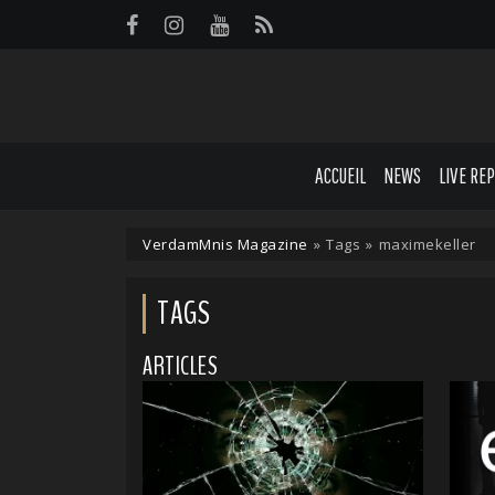
Panneau de gestion des cookies
ACCUEIL
NEWS
LIVE RE
VerdamMnis Magazine
»
Tags
»
maximekeller
TAGS
ARTICLES